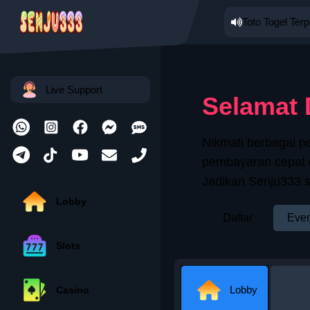
ampilkan Game Slot dan Result Update Toto Togel Terpercaya Di W
Live Support
Selamat 
Nikmati berbagai p
pembayaran cepat 
Jadikan Senju333 s
Lobby
Daftar
Even
Slots
Lobby
Casino