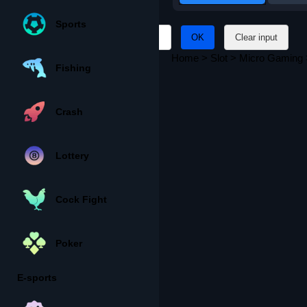
Sports
Search
Clear input
for:
Home
>
Slot
>
Micro Gaming
Fishing
Crash
Lottery
Cock Fight
Poker
E-sports