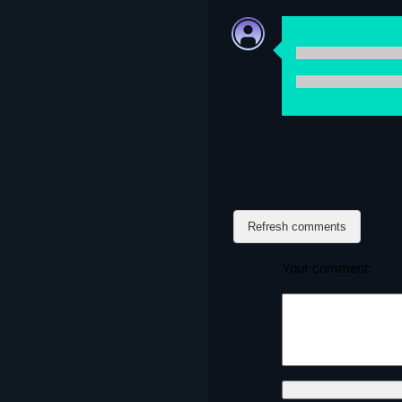
Refresh comments
Your comment: