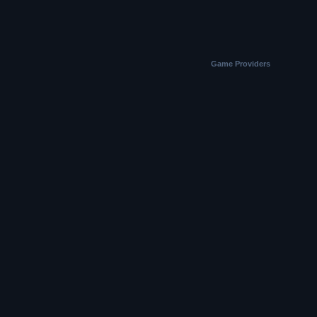
Game Providers