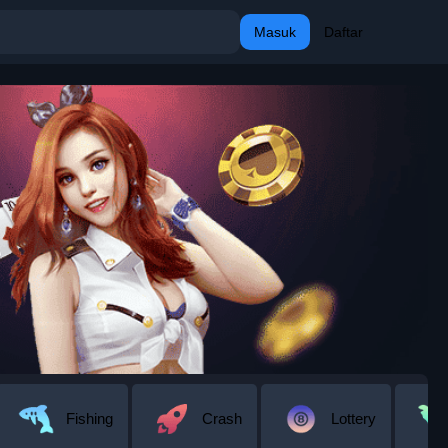
Masuk
Daftar
Fishing
Crash
Lottery