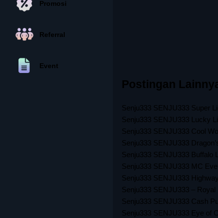
Promosi
Referral
Event
Postingan Lainny
Senju333 SENJU333 Super L
Senju333 SENJU333 Lucky Lit
Senju333 SENJU333 Cool Wo
Senju333 SENJU333 Dragon’
Senju333 SENJU333 Buffalo L
Senju333 SENJU333 MC Eveni
Senju333 SENJU333 Highway
Senju333 SENJU333 – Royal D
Senju333 SENJU333 Cash P
Senju333 SENJU333 Eye of C