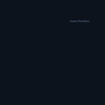
Game Providers