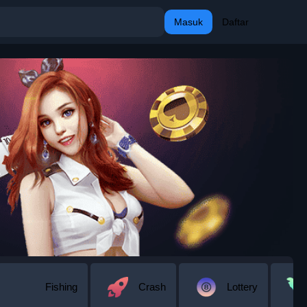
Pemberitahuan : Situs Resmi Menampil
Masuk
Daftar
Fishing
Crash
Lottery