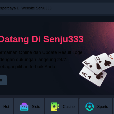
Di Website Senju333
Datang Di
Senju333
ermainan Online dan Update Result Togel,
dengan dukungan langsung 24/7.
ebagai pilihan terbaik Anda.
t
Hot
Slots
Casino
Sports