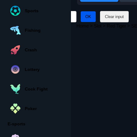
Sports
Search
Clear input
for:
Home
>
Slot
>
Red Tiger
> SE
Fishing
Crash
Lottery
Cock Fight
Poker
E-sports