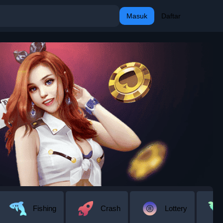
Masuk
Daftar
Fishing
Crash
Lottery