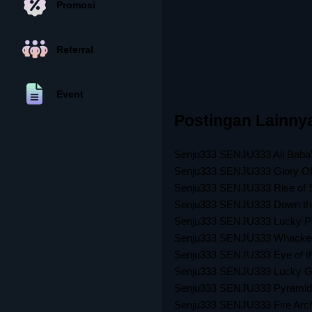
Promosi
Referral
Event
Postingan Lainny
Senju333 SENJU333 Ali Baba
Senju333 SENJU333 Glory O
Senju333 SENJU333 Rise of
Senju333 SENJU333 Down the
Senju333 SENJU333 Lucky 
Senju333 SENJU333 Whacke
Senju333 SENJU333 Eye of t
Senju333 SENJU333 Lucky G
Senju333 SENJU333 Pyramid
Senju333 SENJU333 Fire Arc