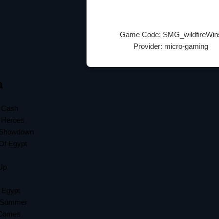
Game Code: SMG_wildfireWin
Provider: micro-gaming
a
 Cash
 Heroes
 Showdown
Of Egypt
Up
 Egypt
t Summer
 Comes