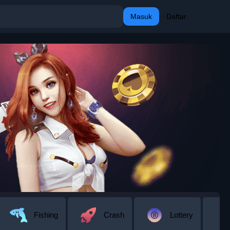
Masuk
Daftar
Fishing
Crash
Lottery